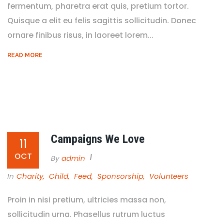
fermentum, pharetra erat quis, pretium tortor.
Quisque a elit eu felis sagittis sollicitudin. Donec
ornare finibus risus, in laoreet lorem...
READ MORE
Campaigns We Love
11
OCT
By
Admin
In
Charity
,
Child
,
Feed
,
Sponsorship
,
Volunteers
Proin in nisi pretium, ultricies massa non,
sollicitudin urna. Phasellus rutrum luctus