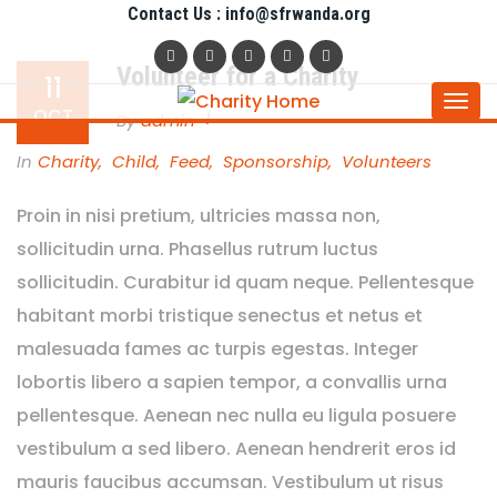
Contact Us : info@sfrwanda.org
Volunteer for a Charity
11
Togg
OCT
By
Admin
navi
In
Charity
,
Child
,
Feed
,
Sponsorship
,
Volunteers
Proin in nisi pretium, ultricies massa non,
sollicitudin urna. Phasellus rutrum luctus
sollicitudin. Curabitur id quam neque. Pellentesque
habitant morbi tristique senectus et netus et
malesuada fames ac turpis egestas. Integer
lobortis libero a sapien tempor, a convallis urna
pellentesque. Aenean nec nulla eu ligula posuere
vestibulum a sed libero. Aenean hendrerit eros id
mauris faucibus accumsan. Vestibulum ut risus