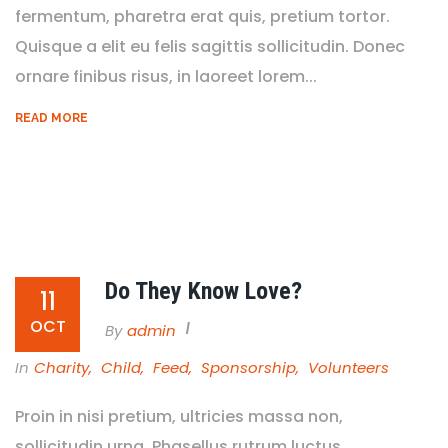
fermentum, pharetra erat quis, pretium tortor.
Quisque a elit eu felis sagittis sollicitudin. Donec
ornare finibus risus, in laoreet lorem...
READ MORE
Do They Know Love?
11
OCT
By
Admin
In
Charity
,
Child
,
Feed
,
Sponsorship
,
Volunteers
Proin in nisi pretium, ultricies massa non,
sollicitudin urna. Phasellus rutrum luctus