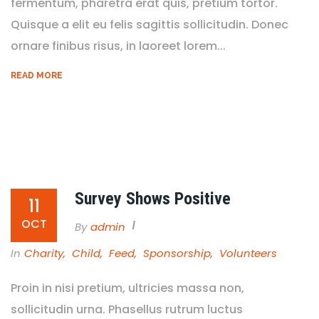
fermentum, pharetra erat quis, pretium tortor.
Quisque a elit eu felis sagittis sollicitudin. Donec
ornare finibus risus, in laoreet lorem...
READ MORE
Survey Shows Positive
11
OCT
By
Admin
In
Charity
,
Child
,
Feed
,
Sponsorship
,
Volunteers
Proin in nisi pretium, ultricies massa non,
sollicitudin urna. Phasellus rutrum luctus