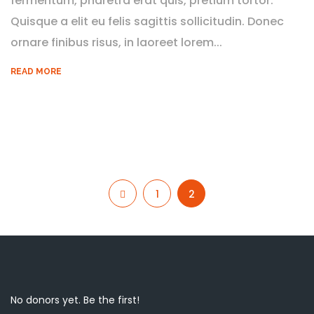
fermentum, pharetra erat quis, pretium tortor.
Quisque a elit eu felis sagittis sollicitudin. Donec
ornare finibus risus, in laoreet lorem...
READ MORE
1
2
No donors yet. Be the first!