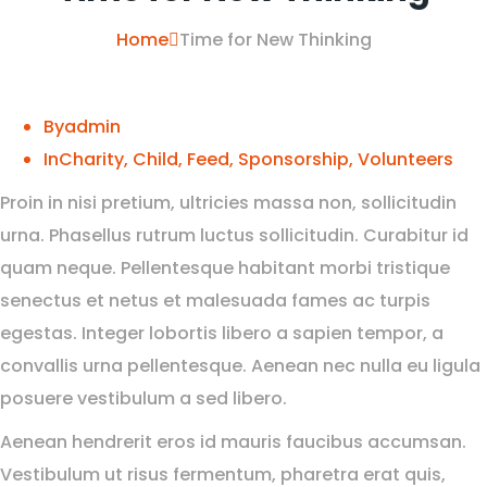
Home
Time for New Thinking
By
admin
In
Charity
,
Child
,
Feed
,
Sponsorship
,
Volunteers
Proin in nisi pretium, ultricies massa non, sollicitudin
urna. Phasellus rutrum luctus sollicitudin. Curabitur id
quam neque. Pellentesque habitant morbi tristique
senectus et netus et malesuada fames ac turpis
egestas. Integer lobortis libero a sapien tempor, a
convallis urna pellentesque. Aenean nec nulla eu ligula
posuere vestibulum a sed libero.
Aenean hendrerit eros id mauris faucibus accumsan.
Vestibulum ut risus fermentum, pharetra erat quis,